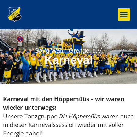
Inhalt
springen
Unser
Mitgl
SpVg Wahn-Grengel e.V.
Karneval
Karneval mit den Höppemüüs – wir waren
wieder unterwegs!
Unsere Tanzgruppe
Die Höppemüüs
waren auch
in dieser Karnevalssession wieder mit voller
Energie dabei!