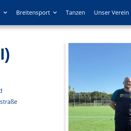
l
Breitensport
Tanzen
Unser Verein
I)
d
nstraße